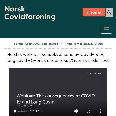
Bli medlem
Togg
navig
Nordisk_Webinar2025_uten_teksting
Nordisk_Webinar2025_Svensk
Nordisk webinar: Konsekvensene av Covid-19 og
long covid - Svensk undertekst/Svensk undertext