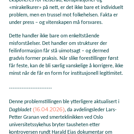
eksponeres for helseråd, konspirasjoner og
«mirakelkurer» på nett, er det ikke bare et individuelt
problem, men en trussel mot folkehelsen. Fakta er
under press – og vitenskapen må forsvares.
Dette handler ikke bare om enkeltstående
misforståelser. Det handler om strukturer der
feilinformasjon får stå uimotsagt – og dermed
gradvis former praksis. Når slike forestillinger først
får feste, kan de bli særlig vanskelige å korrigere, ikke
minst når de får en form for institusjonell legitimitet.
------------------------
Denne problemstillingen ble ytterligere aktualisert i
(16.04.2026)
Dagbladet
, da avdelingsleder Lars-
Petter Granan ved smerteklinikken ved Oslo
universitetssykehus bryter tausheten etter
kontroversen rundt Harald Eias dokumentar om