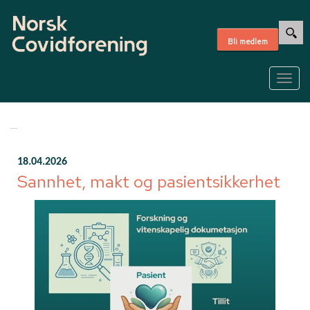
Bli medlem
Togg
navig
18.04.2026
Sannhet, makt og pasientsikkerhet