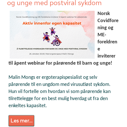
og unge med postviral sykdom
Norsk
Covidfore
ning og
ME-
foreldren
e
inviterer
til åpent webinar for pårørende til barn og unge
!
Malin Mongs er ergoterapispesialist og selv
pårørende til en ungdom med virusutløst sykdom.
Hun vil fortelle om hvordan vi som pårørende kan
tilrettelegge for en best mulig hverdag ut fra den
enkeltes kapasitet.
Les mer...