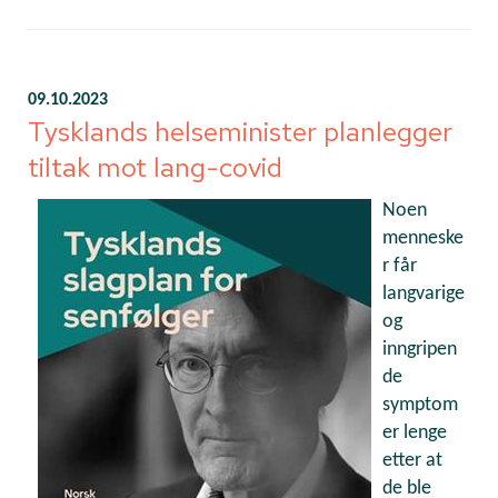
09.10.2023
Tysklands helseminister planlegger
tiltak mot lang-covid
Noen
menneske
r får
langvarige
og
inngripen
de
symptom
er lenge
etter at
de ble